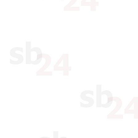
besteht zwischen den Kunden 
gemeinsame Nutzung der Die
§ 3 Kündigung
Bei Verträgen ohne Mindestmi
beide Vertragspartner mit e
Quartalsende kündbar.
Bei Verträgen mit Mindestmie
frühestens zum Ablauf der M
muss xbrain - falls im Vertra
mindestens einen Monat vor
soll, zugehen.
Das Recht zur Kündigung aus
unberührt.
§ 4 Webhostingdienstleistungen
xbrain gewährleistet eine Erre
bzw. die seiner evtl. einges
Jahresmittel. Hiervon ausge
Erreichbarkeit aufgrund von
die nicht im Einflussbereich 
Verschulden Dritter etc.).