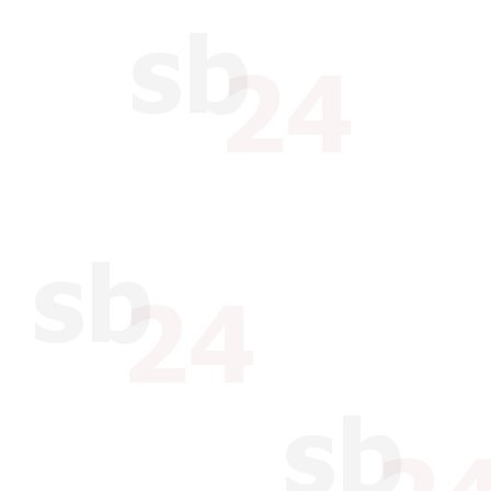
auch für die unterhalb der 
Subdomains.
Sollte der Kunde von dritter 
Internetdomain aufzugeben, 
verletzt, wird er xbrain hierv
in einem solchen Fall berech
Internetdomain zu verzichten,
für etwaige Prozess- und An
(mindestens 7.500 EUR; in W
EURO) stellt.
Von Ansprüchen Dritter, die 
Internetdomain beruhen, stell
Die Mindestvertragsdauer für
wird nach Ablauf stillschwei
verlängert.
§ 6 Projekte
Der Kunde stellt xbrain alle 
und Vorlagen in geeigneter F
Abänderungen: Nach der Fre
Korrekturen und Änderungs
werden. Ausgenommen davon 