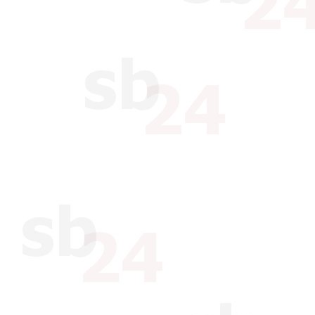
Ebenso verfährt xbrain beim
Freigabe des Basislayouts,
Prototyp sind nur noch klein
verschuldete Fehler zu korrig
nicht mehr möglich. Weiter
Neukonzeption werden nach 
schriftlich erfolgen.
Wartung und Update: Wartung
abgenommenen und ausgeliefe
sind nicht Bestandteil des A
Freistellungsvereinbarung: De
Produktion erforderlichen Re
Materialien vorhanden sind un
Ansprüchen Dritter wegen Ver
Schutzrechte für Materialien
§ 7 Pflichten und Obliegenheiten des Kunden
Der Kunde ist verpflichtet, d
nutzen und erkennbare Mäng
Der Kunde ist verpflichtet, d
der jeweils gültigen allgemei
Kunden überlassenden individu