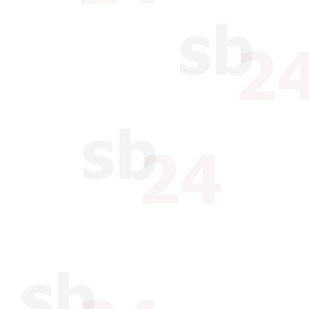
abzurufen. xbrain behält sic
persönliche Nachrichten zu l
Wochen nach Eingang auf de
wurden. xbrain behält sich w
eingehende persönliche Nach
senden, wenn die in den jewe
Kapazitätsgrenzen überschrit
Der Kunde verpflichtet sich
deren Diensten erhaltene Pa
xbrain unverzüglich zu infor
erlangt, dass unbefugten Dri
Sofern das auf das Angebot 
Datentransfervolumen (Traffi
Kunden vereinbarte Höchstmen
xbrain dem Kunden den für 
entfallenden Betrag gemäß de
Der Kunde verpflichtet sich f
Ressourcen nicht für folgen
unbefugtes Eindringen 
Behinderung fremder R
Versenden/Weiterleiten
(Spam/Mail-Bombing),
Suche nach offenen Zu