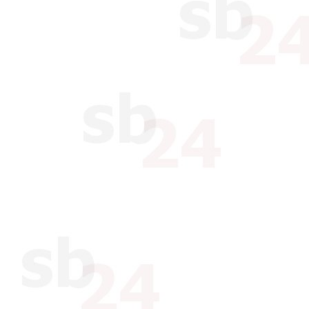
Für jeden nicht eingelösten 
zurückgereichte Lastschrift 
Kosten zu erstatten.
Gerät der Kunde bei Mietvert
Rückstand, ist xbrain berecht
Wirkung zu kündigen. Desweit
den daraus entstehenden Sc
Der Kunde wird bei Inanspr
Webhostingdienstleistungen 
tagesaktuelle Sicherungskopie
auf dem Webserver selbst ge
schnelle und kostengünstige 
bei einem evtl. Systemausfal
Der Kunde sichert zu, dass d
vollständig sind. Er verpflich
Änderungen der mitgeteilten 
entsprechende Anfrage von x
aktuelle Richtigkeit erneut zu
insbesondere Name, postalis
Telefon- und Telefax-Numme
Der Kunde hat in seinen bei
Postfächern eingehende Nach