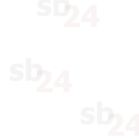
Soweit nicht ausdrücklich mi
gewährt xbrain dem Kunden k
Unterstützung (Support). Gel
eMail und Telefon innerhalb d
keinen direkten Support für
anderweitigen Vereinbarungen
Soweit nicht ausdrücklich and
obliegenden Leistungen auch
Dritten erbringen lassen.
§ 5 Internetdomains
Sofern der Kunde über xbrain
der Vertrag ausschließlich 
Vergabestelle zustande, xbra
tätig. Es gelten die Bedingun
vorstehend genannte Regelung
Registrierungsgebühren ander
bei Vertragsabschluss auf ei
xbrain hat auf die Domainverg
übernimmt deshalb keine Gew
beantragten Domains überhau
und frei von Rechten Dritter