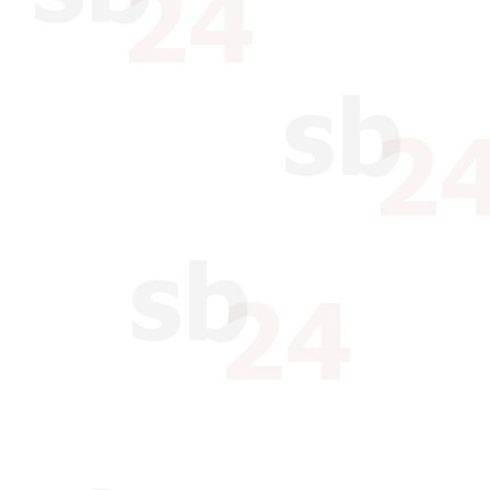
Scanning);
Versenden von E-Mail a
nicht davon ausgehen d
hieran hat (z.B. nach 
Geschäftsbeziehung);
das Fälschen von IP-A
die Verbreitung von Vir
Der Kunde darf durch die Int
Banner nicht gegen gesetzlic
Dritter (Marken-, Namens-, 
verstoßen. Der Kunde darf se
Suchmaschinen eintragen, s
von Schlüsselwörtern bei der
die guten Sitten und Rechte D
Zuwiderhandlung gegen vorst
Kunde unter Ausschluss der
Fortsetzungszusammenhangs d
Höhe von EUR 5.000,00 ( in W
einem Verstoß gegen eine de
zudem berechtigt, seine Leis
einzustellen.
Der Kunde ist zur Abnahme vo